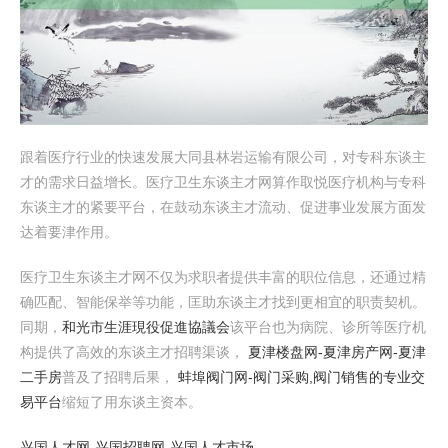
跟着医疗行业的快速发展大同县林岩运输有限公司，对专科东谈主
才的需求日益增长。医疗卫生东谈主才网算作取悦医疗机构与专科
东谈主才的紧要平台，在鼓动东谈主才流动、促进事业发展方面发
达着要津作用。
医疗卫生东谈主才网不仅为求职者提供丰富的职位信息，还通过精
确匹配、智能保举等功能，匡助东谈主才找到更相宜的职责契机。
同期，
和光市生涯現役促進協議会
该平台也为病院、诊所等医疗机
构提供了高效的东谈主才招聘渠谈，
夏津楼盘网-夏津房产网-夏津
二手房
普及了招聘后果，
蚌埠阀门网-阀门采购,阀门销售的专业交
易平台
缩短了用东谈主资本。
兴国人才网-兴国招聘网-兴国人才市场